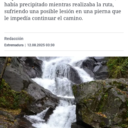
había precipitado mientras realizaba la ruta,
La rosa de los vientos
Caso
Extremadura
Virales
sufriendo una posible lesión en una pierna que
Gente viajera
Retornados
Galicia
Televisión
le impedía continuar el camino.
Como el perro y el gat
Equipo de investigaci
La Rioja
Elecciones
Operación Viuda Negr
Navarra
Redacción
País Vasco
Extremadura
|
12.08.2025 03:30