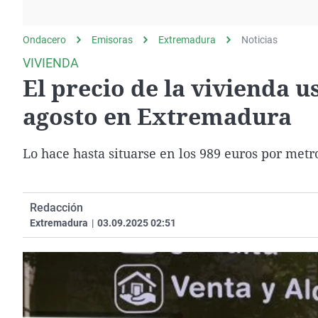
La rosa de los vientos
Caso
Extremadura
Gente viajera
Retornados
Galicia
Ondacero
Emisoras
Extremadura
Noticias
Como el perro y el
Equipo de investigación
La Rioja
VIVIENDA
gato
El precio de la vivienda 
Operación Viuda
Navarra
Negra
País Vasco
agosto en Extremadura
Lo hace hasta situarse en los 989 euros por metr
Redacción
Extremadura
|
03.09.2025 02:51