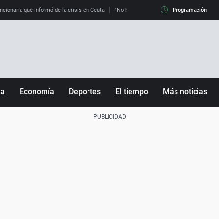
uncionaria que informó de la crisis en Ceuta
"No hay mafias, que no nos engañen": exper
Programación
ña
Economía
Deportes
El tiempo
Más noticias
Fútbol
Sociedad
Baloncesto
Mundo
Tenis
Salud
Motor
Cultura
Ciencia y Tecnología
adrid
Gastronomía
nciana
Medio ambiente