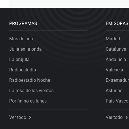
PROGRAMAS
EMISORAS
Más de uno
Madrid
Julia en la onda
Catalunya
La brújula
Andalucía
Radioestadio
Valencia
Radioestadio Noche
Extremadu
La rosa de los vientos
Asturias
Por fin no es lunes
País Vasco
Ver todo
Ver todo