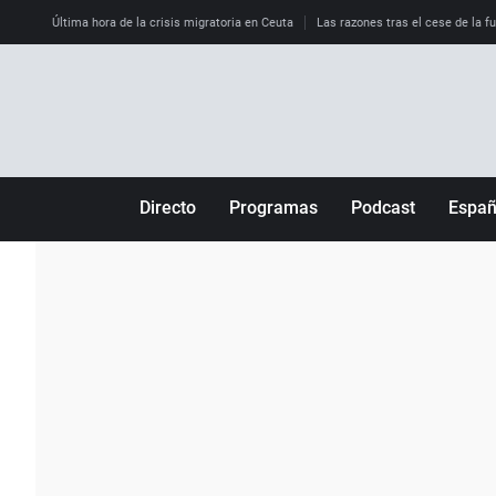
Última hora de la crisis migratoria en Ceuta
Las razones tras el cese de la f
Directo
Programas
Podcast
Espa
Más de uno
Los Perseguidos
Andalucía
Por fin
Malas decisiones
Aragón
Julia en la onda
Expedientes del más allá
Baleares
La brújula
El viaje del Guernica
Cantabria
Radioestadio
Invisibles
Cataluña
Radioestadio noche
Prohibido morirse
Comunidad de M
El colegio invisible
Esto no ha pasado
Comunitat Vale