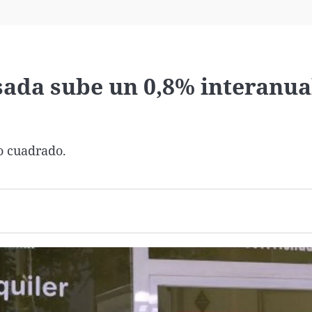
Virales
Televisión
Elecciones
usada sube un 0,8% interanua
o cuadrado.