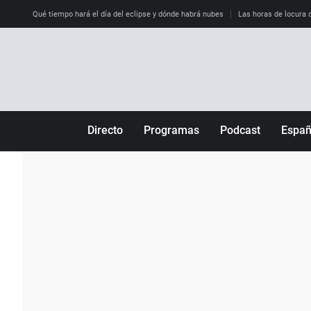
Qué tiempo hará el día del eclipse y dónde habrá nubes
Las horas de locura qu
Directo
Programas
Podcast
Espa
Más de uno
Los Perseguidos
Andalucía
Por fin
Malas decisiones
Aragón
Julia en la onda
Expedientes del más allá
Baleares
La brújula
El viaje del Guernica
Cantabria
Radioestadio
Invisibles
Cataluña
Radioestadio noche
Prohibido morirse
Comunidad de M
El colegio invisible
Esto no ha pasado
Comunitat Vale