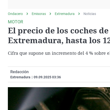
La rosa de los vientos
Caso
Extremadura
Gente viajera
Retornados
Galicia
Ondacero
Emisoras
Extremadura
Noticias
Como el perro y el
Equipo de investigación
La Rioja
MOTOR
gato
El precio de los coches d
Operación Viuda
Navarra
Negra
País Vasco
Extremadura, hasta los 1
Cifra que supone un incremento del 4 % sobre 
Redacción
Extremadura
|
09.09.2025 03:36