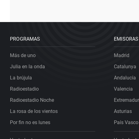
PROGRAMAS
EMISORAS
Más de uno
Madrid
Julia en la onda
Catalunya
La brújula
Andalucía
Radioestadio
Valencia
Radioestadio Noche
Extremadu
La rosa de los vientos
Asturias
Por fin no es lunes
País Vasco