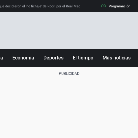
e decidieron el 'no fichaje' de Rodri por el Real Madrid y su 'sí' al Barça
Programación
La llamada de
ña
Economía
Deportes
El tiempo
Más noticias
Fútbol
Sociedad
Baloncesto
Mundo
Tenis
Salud
Motor
Cultura
Ciencia y Tecnología
adrid
Gastronomía
nciana
Medio ambiente