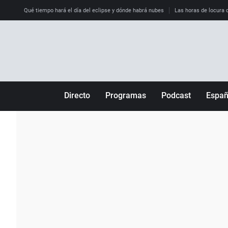
Qué tiempo hará el día del eclipse y dónde habrá nubes
Las horas de locura qu
Directo
Programas
Podcast
Espa
Más de uno
Los Perseguidos
Andalucía
Por fin
Malas decisiones
Aragón
Julia en la onda
Expedientes del más allá
Baleares
La brújula
El viaje del Guernica
Cantabria
Radioestadio
Invisibles
Cataluña
Radioestadio noche
Prohibido morirse
Comunidad de M
El colegio invisible
Esto no ha pasado
Comunitat Vale