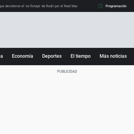
e decidieron el 'no fichaje' de Rodri por el Real Madrid y su 'sí' al Barça
Programación
La llamada de
ña
Economía
Deportes
El tiempo
Más noticias
Fútbol
Sociedad
Baloncesto
Mundo
Tenis
Salud
Motor
Cultura
Ciencia y Tecnología
adrid
Gastronomía
nciana
Medio ambiente