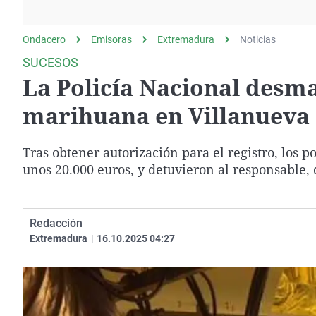
La rosa de los vientos
Caso
Extremadura
Gente viajera
Retornados
Galicia
Ondacero
Emisoras
Extremadura
Noticias
Como el perro y el
Equipo de investigación
La Rioja
SUCESOS
gato
La Policía Nacional desm
Operación Viuda
Navarra
Negra
País Vasco
marihuana en Villanueva 
Tras obtener autorización para el registro, los p
unos 20.000 euros, y detuvieron al responsable,
Redacción
Extremadura
|
16.10.2025 04:27