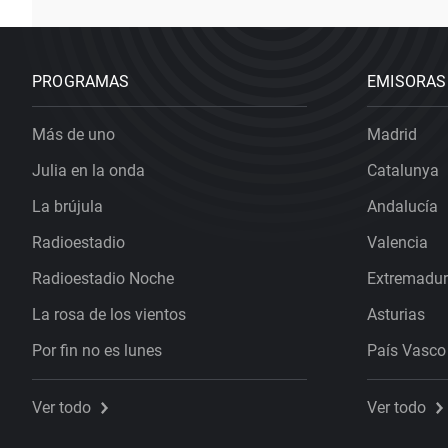
PROGRAMAS
EMISORAS
Más de uno
Madrid
Julia en la onda
Catalunya
La brújula
Andalucía
Radioestadio
Valencia
Radioestadio Noche
Extremadu
La rosa de los vientos
Asturias
Por fin no es lunes
País Vasco
Ver todo
Ver todo