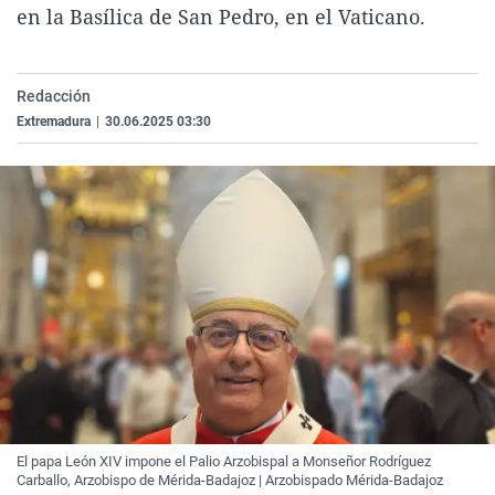
en la Basílica de San Pedro, en el Vaticano.
La rosa de los vientos
Caso
Extremadura
Virales
Gente viajera
Retornados
Galicia
Televisión
Como el perro y el gat
Equipo de investigaci
La Rioja
Elecciones
Redacción
Extremadura
|
30.06.2025 03:30
Operación Viuda Negr
Navarra
País Vasco
El papa León XIV impone el Palio Arzobispal a Monseñor Rodríguez
Carballo, Arzobispo de Mérida-Badajoz | Arzobispado Mérida-Badajoz