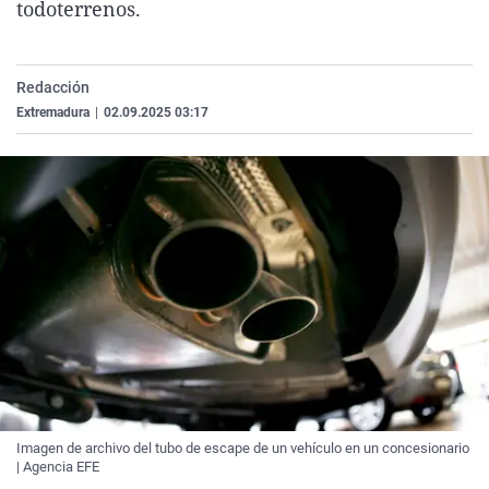
todoterrenos.
La rosa de los vientos
Caso
Extremadura
Virales
Gente viajera
Retornados
Galicia
Televisión
Redacción
Como el perro y el gat
Equipo de investigaci
La Rioja
Elecciones
Extremadura
|
02.09.2025 03:17
Operación Viuda Negr
Navarra
País Vasco
Imagen de archivo del tubo de escape de un vehículo en un concesionario
| Agencia EFE