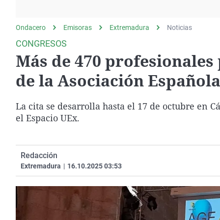
La rosa de los vientos
Caso
Extremadura
Gente viajera
Retornados
Galicia
Ondacero
Emisoras
Extremadura
Noticias
Como el perro y el
Equipo de investigación
La Rioja
CONGRESOS
gato
Más de 470 profesionales 
Operación Viuda
Navarra
Negra
País Vasco
de la Asociación Española
La cita se desarrolla hasta el 17 de octubre en C
el Espacio UEx.
Redacción
Extremadura
|
16.10.2025 03:53