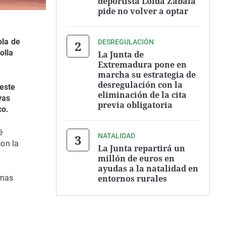
deportista Loida Zabala
pide no volver a optar
ola de
DESREGULACIÓN
olla
La Junta de
Extremadura pone en
marcha su estrategia de
desregulación con la
este
eliminación de la cita
vas
previa obligatoria
co.
é
NATALIDAD
con la
La Junta repartirá un
millón de euros en
ayudas a la natalidad en
entornos rurales
emas