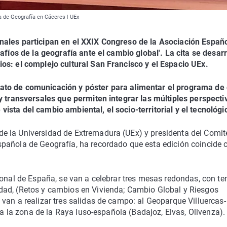
a de Geografía en Cáceres | UEx
nales participan en el XXIX Congreso de la Asociación Españ
afíos de la geografía ante el cambio global'. La cita se desarr
os: el complejo cultural San Francisco y el Espacio UEx.
ato de comunicación y póster para alimentar el programa de 
y transversales que permiten integrar las múltiples perspecti
sta del cambio ambiental, el socio-territorial y el tecnológi
e la Universidad de Extremadura (UEx) y presidenta del Comit
pañola de Geografía, ha recordado que esta edición coincide 
ional de España, se van a celebrar tres mesas redondas, con t
dad, (Retos y cambios en Vivienda; Cambio Global y Riesgos
van a realizar tres salidas de campo: al Geoparque Villuercas-
y a la zona de la Raya luso-española (Badajoz, Elvas, Olivenza).