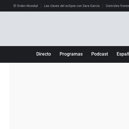
El Orden Mundial
Las claves del eclipse con Sara García
Controles front
Directo
Programas
Podcast
Espa
Más de uno
Los Perseguidos
Andalucía
Por fin
Malas decisiones
Aragón
Julia en la onda
Expedientes del más allá
Baleares
La brújula
El viaje del Guernica
Cantabria
Radioestadio
Invisibles
Cataluña
Radioestadio noche
Prohibido morirse
Comunidad de M
El colegio invisible
Esto no ha pasado
Comunitat Vale