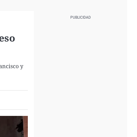
reso
ancisco y