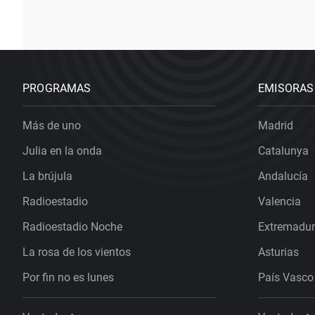
PROGRAMAS
EMISORAS
Más de uno
Madrid
Julia en la onda
Catalunya
La brújula
Andalucía
Radioestadio
Valencia
Radioestadio Noche
Extremadu
La rosa de los vientos
Asturias
Por fin no es lunes
País Vasco