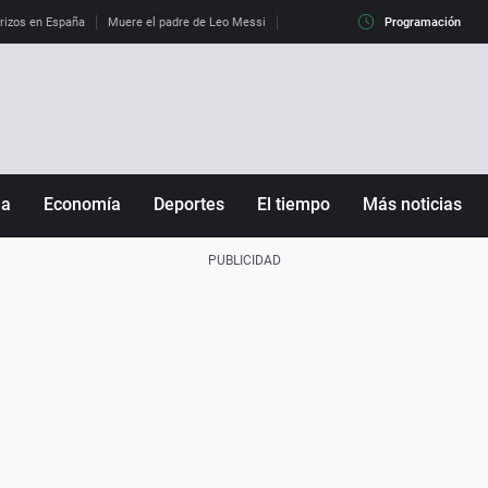
erizos en España
Muere el padre de Leo Messi
La diferencia entre observar el eclip
Programación
ña
Economía
Deportes
El tiempo
Más noticias
Fútbol
Sociedad
Baloncesto
Mundo
Tenis
Salud
Motor
Cultura
Ciencia y Tecnología
adrid
Gastronomía
nciana
Medio ambiente