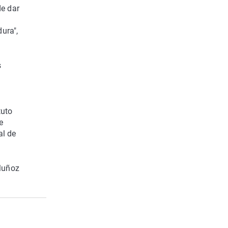
de dar
dura",
s
tuto
e
al de
 Muñoz