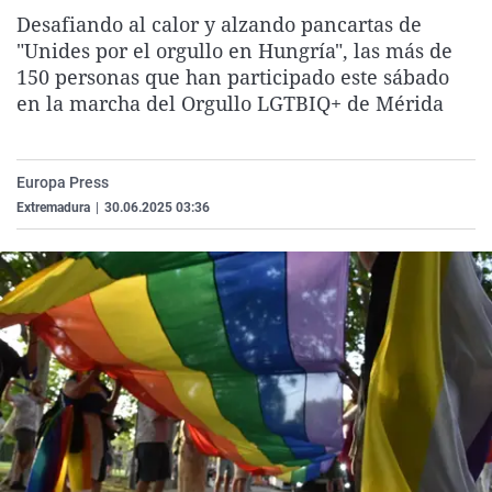
La rosa de los vientos
Caso
Extremadura
Virales
Desafiando al calor y alzando pancartas de
"Unides por el orgullo en Hungría", las más de
Gente viajera
Retornados
Galicia
Televisión
150 personas que han participado este sábado
Como el perro y el gat
Equipo de investigaci
La Rioja
Elecciones
en la marcha del Orgullo LGTBIQ+ de Mérida
Operación Viuda Negr
Navarra
País Vasco
Europa Press
Extremadura
|
30.06.2025 03:36