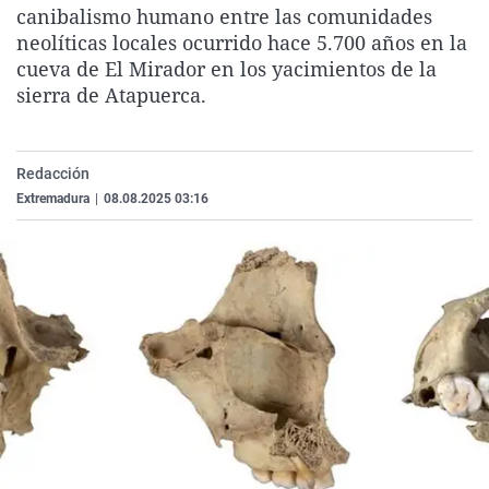
canibalismo humano entre las comunidades
La rosa de los vientos
Caso
Extremadura
Virales
neolíticas locales ocurrido hace 5.700 años en la
Gente viajera
Retornados
Galicia
Televisión
cueva de El Mirador en los yacimientos de la
sierra de Atapuerca.
Como el perro y el gat
Equipo de investigaci
La Rioja
Elecciones
Operación Viuda Negr
Navarra
País Vasco
Redacción
Extremadura
|
08.08.2025 03:16