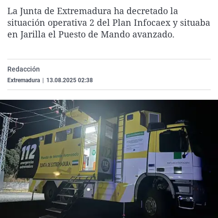
La rosa de los vientos
Caso
Extremadura
Virales
La Junta de Extremadura ha decretado la
situación operativa 2 del Plan Infocaex y situaba
Gente viajera
Retornados
Galicia
Televisión
en Jarilla el Puesto de Mando avanzado.
Como el perro y el gat
Equipo de investigaci
La Rioja
Elecciones
Operación Viuda Negr
Navarra
Redacción
País Vasco
Extremadura
|
13.08.2025 02:38