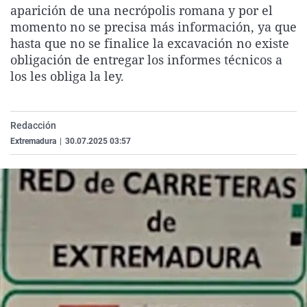
aparición de una necrópolis romana y por el
La rosa de los vientos
Caso
Extremadura
Virales
momento no se precisa más información, ya que
Gente viajera
Retornados
Galicia
Televisión
hasta que no se finalice la excavación no existe
obligación de entregar los informes técnicos a
Como el perro y el gat
Equipo de investigaci
La Rioja
Elecciones
los les obliga la ley.
Operación Viuda Negr
Navarra
País Vasco
Redacción
Extremadura
|
30.07.2025 03:57