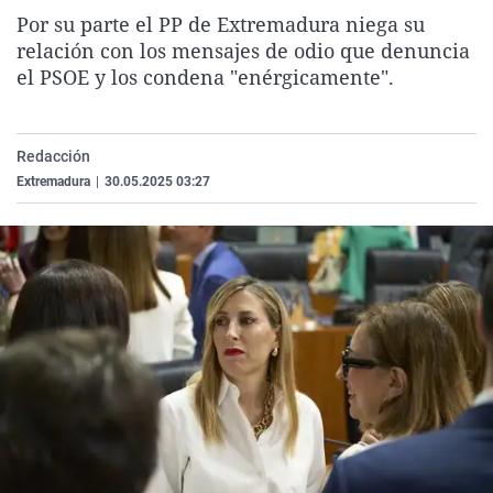
La rosa de los vientos
Caso
Extremadura
Virales
Por su parte el PP de Extremadura niega su
relación con los mensajes de odio que denuncia
Gente viajera
Retornados
Galicia
Televisión
el PSOE y los condena "enérgicamente".
Como el perro y el gat
Equipo de investigaci
La Rioja
Elecciones
Operación Viuda Negr
Navarra
Redacción
País Vasco
Extremadura
|
30.05.2025 03:27