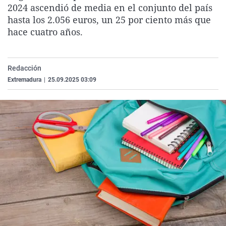
2024 ascendió de media en el conjunto del país
La rosa de los vientos
Caso
Extremadura
Virales
hasta los 2.056 euros, un 25 por ciento más que
Gente viajera
Retornados
Galicia
Televisión
hace cuatro años.
Como el perro y el gat
Equipo de investigaci
La Rioja
Elecciones
Operación Viuda Negr
Navarra
Redacción
País Vasco
Extremadura
|
25.09.2025 03:09