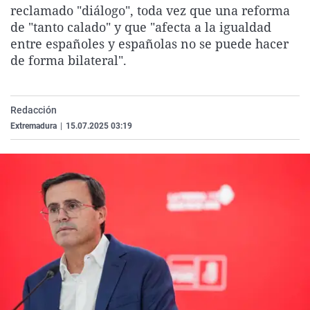
reclamado "diálogo", toda vez que una reforma
La rosa de los vientos
Caso
Extremadura
Virales
de "tanto calado" y que "afecta a la igualdad
Gente viajera
Retornados
Galicia
Televisión
entre españoles y españolas no se puede hacer
de forma bilateral".
Como el perro y el gat
Equipo de investigaci
La Rioja
Elecciones
Operación Viuda Negr
Navarra
País Vasco
Redacción
Extremadura
|
15.07.2025 03:19