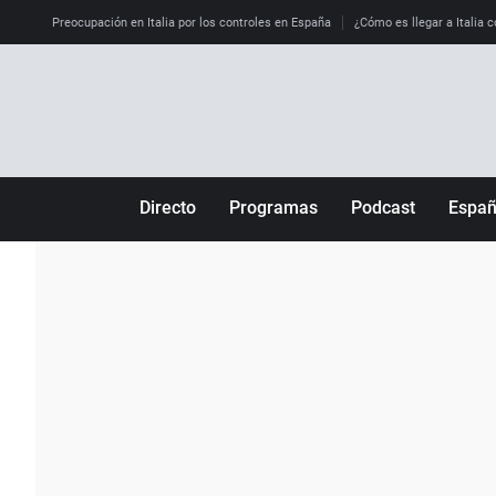
Preocupación en Italia por los controles en España
¿Cómo es llegar a Italia c
Directo
Programas
Podcast
Espa
Más de uno
Los Perseguidos
Andalucía
Por fin
Malas decisiones
Aragón
Julia en la onda
Expedientes del más allá
Baleares
La brújula
El viaje del Guernica
Cantabria
Radioestadio
Invisibles
Cataluña
Radioestadio noche
Prohibido morirse
Comunidad de M
El colegio invisible
Esto no ha pasado
Comunitat Vale