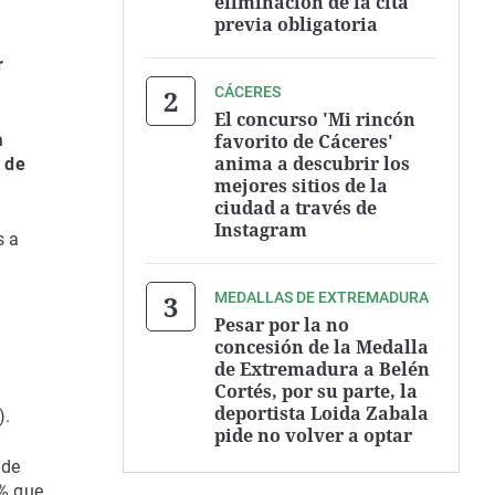
eliminación de la cita
previa obligatoria
r
CÁCERES
El concurso 'Mi rincón
favorito de Cáceres'
a
anima a descubrir los
o de
mejores sitios de la
ciudad a través de
Instagram
s a
MEDALLAS DE EXTREMADURA
Pesar por la no
concesión de la Medalla
de Extremadura a Belén
Cortés, por su parte, la
deportista Loida Zabala
).
pide no volver a optar
 de
 % que