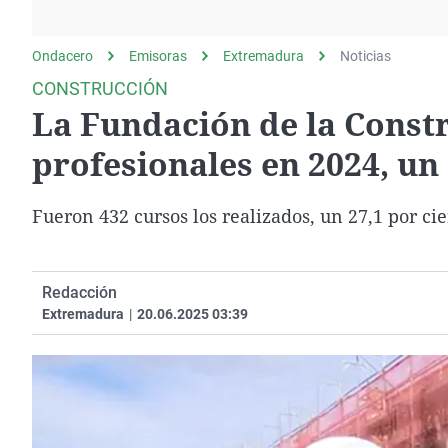
La rosa de los vientos
Caso
Extremadura
Gente viajera
Retornados
Galicia
Ondacero
Emisoras
Extremadura
Noticias
Como el perro y el
Equipo de investigación
La Rioja
CONSTRUCCIÓN
gato
La Fundación de la Const
Operación Viuda
Navarra
Negra
País Vasco
profesionales en 2024, un
Fueron 432 cursos los realizados, un 27,1 por ci
Redacción
Extremadura
|
20.06.2025 03:39