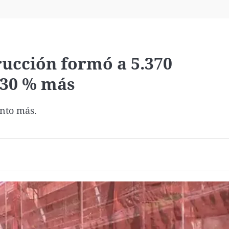
Virales
Televisión
Elecciones
rucción formó a 5.370
 30 % más
ento más.