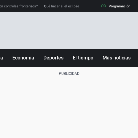
on controles fronterizos?
Qué hacer si el eclipse me pilla conduciendo
Programación
Qué tiempo 
ña
Economía
Deportes
El tiempo
Más noticias
Fútbol
Sociedad
Baloncesto
Mundo
Tenis
Salud
Motor
Cultura
Ciencia y Tecnología
adrid
Gastronomía
nciana
Medio ambiente