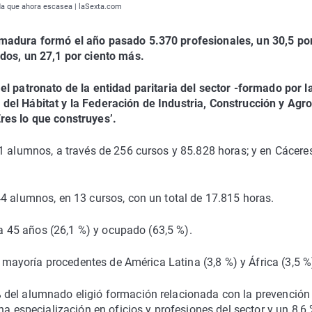
da que ahora escasea | laSexta.com
emadura formó el año pasado 5.370 profesionales, un 30,5 po
dos, un 27,1 por ciento más.
l patronato de la entidad paritaria del sector -formado por l
del Hábitat y la Federación de Industria, Construcción y Agr
res lo que construyes’.
1 alumnos, a través de 256 cursos y 85.828 horas; y en Cácere
4 alumnos, en 13 cursos, con un total de 17.815 horas.
6 a 45 años (26,1 %) y ocupado (63,5 %).
a mayoría procedentes de América Latina (3,8 %) y África (3,5 %
 del alumnado eligió formación relacionada con la prevención
na especialización en oficios y profesiones del sector y un 8,6