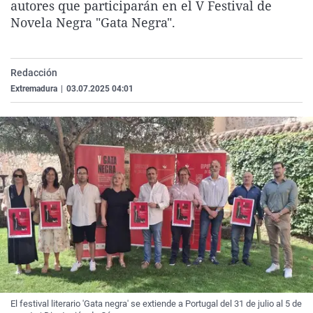
autores que participarán en el V Festival de
La rosa de los vientos
Caso
Extremadura
Virales
Novela Negra "Gata Negra".
Gente viajera
Retornados
Galicia
Televisión
Como el perro y el gat
Equipo de investigaci
La Rioja
Elecciones
Redacción
Operación Viuda Negr
Navarra
Extremadura
|
03.07.2025 04:01
País Vasco
El festival literario 'Gata negra' se extiende a Portugal del 31 de julio al 5 de