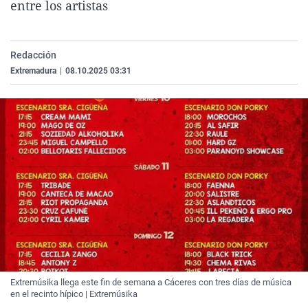
entre los artistas
La rosa de los vientos
Caso
Extremadura
Virales
Gente viajera
Retornados
Galicia
Televisión
Redacción
Como el perro y el gat
Equipo de investigaci
La Rioja
Elecciones
Extremadura
|
08.10.2025 03:31
Operación Viuda Negr
Navarra
País Vasco
Extremúsika llega este fin de semana a Cáceres con tres días de música
en el recinto hípico | Extremúsika