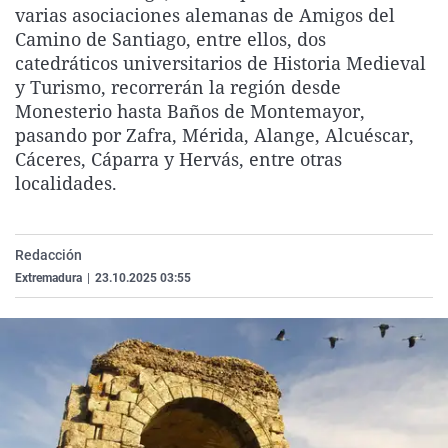
varias asociaciones alemanas de Amigos del
La rosa de los vientos
Caso
Extremadura
Virales
Camino de Santiago, entre ellos, dos
Gente viajera
Retornados
Galicia
Televisión
catedráticos universitarios de Historia Medieval
y Turismo, recorrerán la región desde
Como el perro y el gat
Equipo de investigaci
La Rioja
Elecciones
Monesterio hasta Baños de Montemayor,
Operación Viuda Negr
Navarra
pasando por Zafra, Mérida, Alange, Alcuéscar,
Cáceres, Cáparra y Hervás, entre otras
País Vasco
localidades.
Redacción
Extremadura
|
23.10.2025 03:55