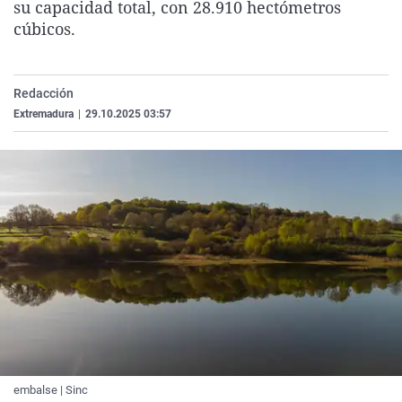
su capacidad total, con 28.910 hectómetros
La rosa de los vientos
Caso
Extremadura
Virales
cúbicos.
Gente viajera
Retornados
Galicia
Televisión
Como el perro y el gat
Equipo de investigaci
La Rioja
Elecciones
Redacción
Operación Viuda Negr
Navarra
Extremadura
|
29.10.2025 03:57
País Vasco
embalse | Sinc