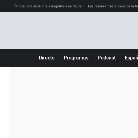
Última hora de la crisis migratoria en Ceuta
Las razones tras el cese de la f
Directo
Programas
Podcast
Espa
Más de uno
Los Perseguidos
Andalucía
Por fin
Malas decisiones
Aragón
Julia en la onda
Expedientes del más allá
Baleares
La brújula
El viaje del Guernica
Cantabria
Radioestadio
Invisibles
Cataluña
Radioestadio noche
Prohibido morirse
Comunidad de M
El colegio invisible
Esto no ha pasado
Comunitat Vale