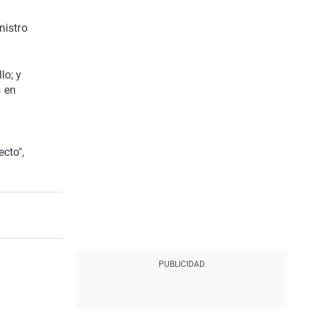
nistro
lo; y
s en
cto",