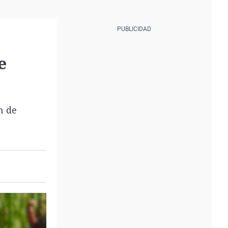
e
n de