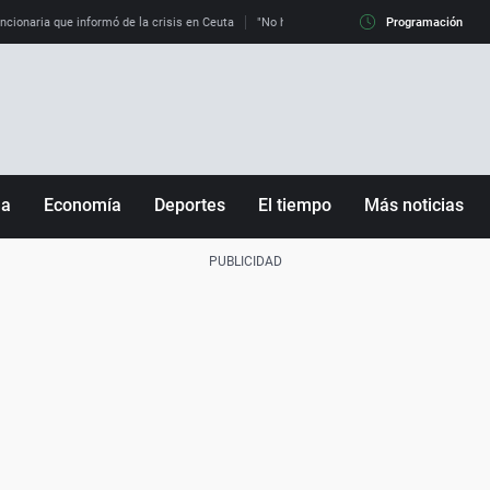
uncionaria que informó de la crisis en Ceuta
"No hay mafias, que no nos engañen": exper
Programación
ña
Economía
Deportes
El tiempo
Más noticias
Fútbol
Sociedad
Baloncesto
Mundo
Tenis
Salud
Motor
Cultura
Ciencia y Tecnología
adrid
Gastronomía
nciana
Medio ambiente