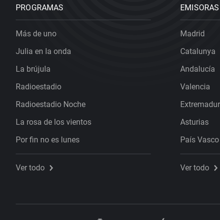
PROGRAMAS
EMISORAS
Más de uno
Madrid
Julia en la onda
Catalunya
La brújula
Andalucía
Radioestadio
Valencia
Radioestadio Noche
Extremadu
La rosa de los vientos
Asturias
Por fin no es lunes
País Vasco
Ver todo
Ver todo