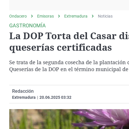
La rosa de los vientos
Caso
Extremadura
Gente viajera
Retornados
Galicia
Ondacero
Emisoras
Extremadura
Noticias
Como el perro y el
Equipo de investigación
La Rioja
GASTRONOMÍA
gato
La DOP Torta del Casar di
Operación Viuda
Navarra
Negra
País Vasco
queserías certificadas
Se trata de la segunda cosecha de la plantación 
Queserías de la DOP en el término municipal de
Redacción
Extremadura
|
20.06.2025 03:32