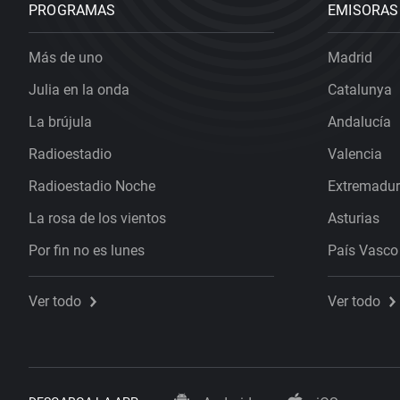
PROGRAMAS
EMISORAS
Más de uno
Madrid
Julia en la onda
Catalunya
La brújula
Andalucía
Radioestadio
Valencia
Radioestadio Noche
Extremadu
La rosa de los vientos
Asturias
Por fin no es lunes
País Vasco
Ver todo
Ver todo