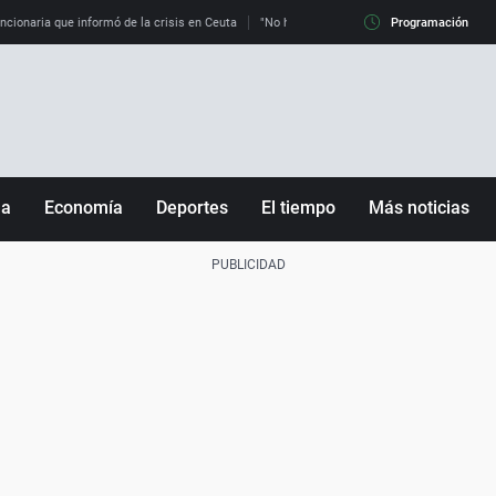
uncionaria que informó de la crisis en Ceuta
"No hay mafias, que no nos engañen": exper
Programación
ña
Economía
Deportes
El tiempo
Más noticias
Fútbol
Sociedad
Baloncesto
Mundo
Tenis
Salud
Motor
Cultura
Ciencia y Tecnología
adrid
Gastronomía
nciana
Medio ambiente