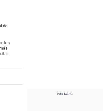
al de
os los
emás
ibir,