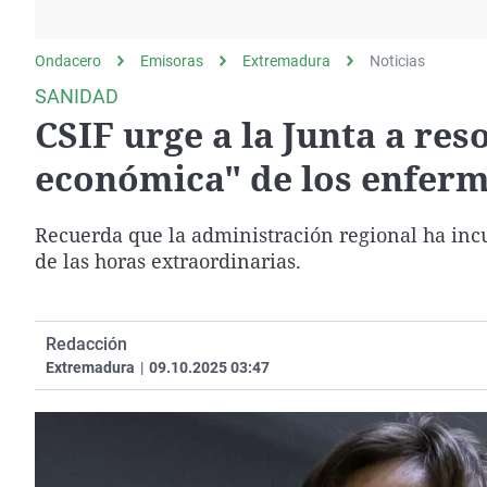
La rosa de los vientos
Caso
Extremadura
Gente viajera
Retornados
Galicia
Ondacero
Emisoras
Extremadura
Noticias
Como el perro y el
Equipo de investigación
La Rioja
SANIDAD
gato
CSIF urge a la Junta a res
Operación Viuda
Navarra
Negra
País Vasco
económica" de los enferme
Recuerda que la administración regional ha inc
de las horas extraordinarias.
Redacción
Extremadura
|
09.10.2025 03:47