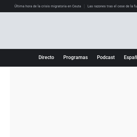
Última hora de la crisis migratoria en Ceuta
Las razones tras el cese de la f
Directo
Programas
Podcast
Espa
Más de uno
Los Perseguidos
Andalucía
Por fin
Malas decisiones
Aragón
Julia en la onda
Expedientes del más allá
Baleares
La brújula
El viaje del Guernica
Cantabria
Radioestadio
Invisibles
Cataluña
Radioestadio noche
Prohibido morirse
Comunidad de M
El colegio invisible
Esto no ha pasado
Comunitat Vale