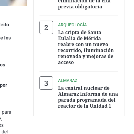
eliminación de la cita
previa obligatoria
rito
ARQUEOLOGÍA
La cripta de Santa
Eulalia de Mérida
e los
reabre con un nuevo
recorrido, iluminación
renovada y mejoras de
acceso
los
ALMARAZ
 por
La central nuclear de
Almaraz informa de una
parada programada del
reactor de la Unidad 1
s para
,
os
 del