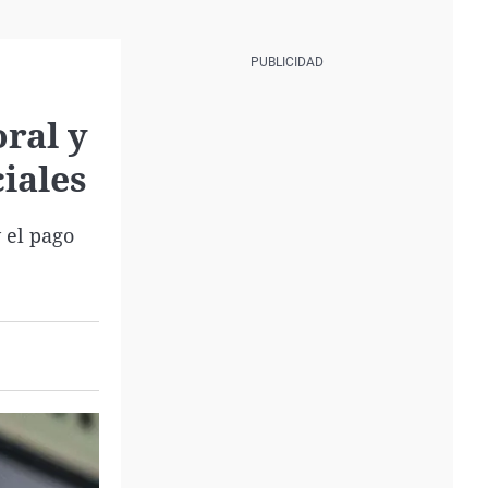
oral y
iales
 el pago