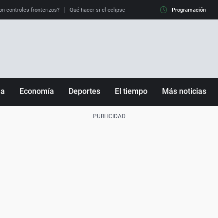
on controles fronterizos?
Qué hacer si el eclipse me pilla conduciendo
Programación
Qué tiempo 
ña
Economía
Deportes
El tiempo
Más noticias
Fútbol
Sociedad
Baloncesto
Mundo
Tenis
Salud
Motor
Cultura
Ciencia y Tecnología
adrid
Gastronomía
nciana
Medio ambiente