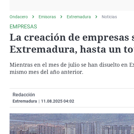
La rosa de los vientos
Caso
Extremadura
Gente viajera
Retornados
Galicia
Ondacero
Emisoras
Extremadura
Noticias
Como el perro y el
Equipo de investigación
La Rioja
EMPRESAS
gato
La creación de empresas s
Operación Viuda
Navarra
Negra
País Vasco
Extremadura, hasta un to
Mientras en el mes de julio se han disuelto en 
mismo mes del año anterior.
Redacción
Extremadura
|
11.08.2025 04:02