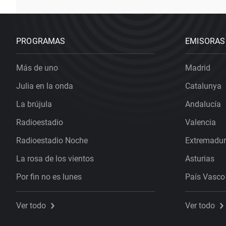
PROGRAMAS
EMISORAS
Más de uno
Madrid
Julia en la onda
Catalunya
La brújula
Andalucía
Radioestadio
Valencia
Radioestadio Noche
Extremadu
La rosa de los vientos
Asturias
Por fin no es lunes
País Vasco
Ver todo
Ver todo