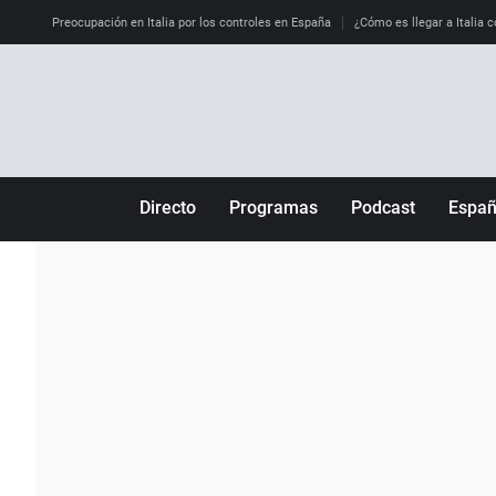
Preocupación en Italia por los controles en España
¿Cómo es llegar a Italia c
Directo
Programas
Podcast
Espa
Más de uno
Los Perseguidos
Andalucía
Por fin
Malas decisiones
Aragón
Julia en la onda
Expedientes del más allá
Baleares
La brújula
El viaje del Guernica
Cantabria
Radioestadio
Invisibles
Cataluña
Radioestadio noche
Prohibido morirse
Comunidad de M
El colegio invisible
Esto no ha pasado
Comunitat Vale