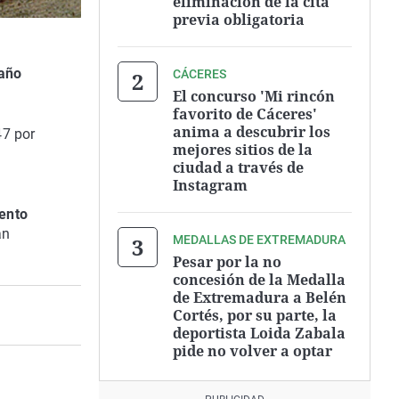
eliminación de la cita
previa obligatoria
 año
CÁCERES
El concurso 'Mi rincón
favorito de Cáceres'
anima a descubrir los
47 por
mejores sitios de la
ciudad a través de
Instagram
iento
an
MEDALLAS DE EXTREMADURA
Pesar por la no
concesión de la Medalla
de Extremadura a Belén
Cortés, por su parte, la
deportista Loida Zabala
pide no volver a optar