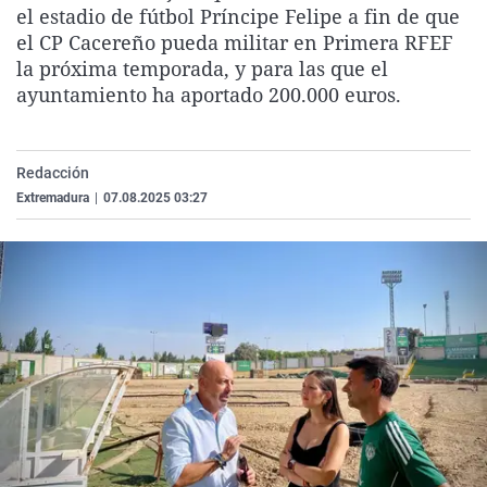
el estadio de fútbol Príncipe Felipe a fin de que
La rosa de los vientos
Caso
Extremadura
Virales
el CP Cacereño pueda militar en Primera RFEF
Gente viajera
Retornados
Galicia
Televisión
la próxima temporada, y para las que el
ayuntamiento ha aportado 200.000 euros.
Como el perro y el gat
Equipo de investigaci
La Rioja
Elecciones
Operación Viuda Negr
Navarra
País Vasco
Redacción
Extremadura
|
07.08.2025 03:27