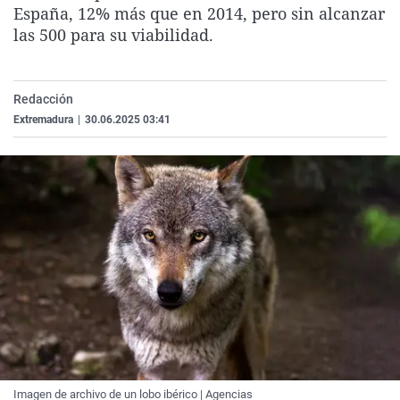
España, 12% más que en 2014, pero sin alcanzar
La rosa de los vientos
Caso
Extremadura
Virales
las 500 para su viabilidad.
Gente viajera
Retornados
Galicia
Televisión
Como el perro y el gat
Equipo de investigaci
La Rioja
Elecciones
Redacción
Operación Viuda Negr
Navarra
Extremadura
|
30.06.2025 03:41
País Vasco
Imagen de archivo de un lobo ibérico | Agencias