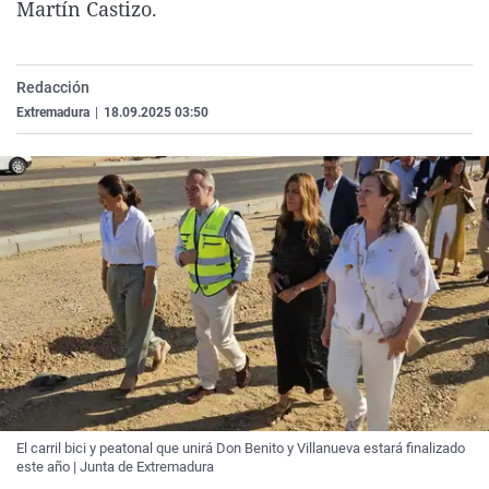
Martín Castizo.
La rosa de los vientos
Caso
Extremadura
Virales
Gente viajera
Retornados
Galicia
Televisión
Redacción
Como el perro y el gat
Equipo de investigaci
La Rioja
Elecciones
Extremadura
|
18.09.2025 03:50
Operación Viuda Negr
Navarra
País Vasco
El carril bici y peatonal que unirá Don Benito y Villanueva estará finalizado
este año | Junta de Extremadura