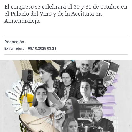
La rosa de los vientos
Caso
Extremadura
Virales
El congreso se celebrará el 30 y 31 de octubre en
el Palacio del Vino y de la Aceituna en
Gente viajera
Retornados
Galicia
Televisión
Almendralejo.
Como el perro y el gat
Equipo de investigaci
La Rioja
Elecciones
Operación Viuda Negr
Navarra
Redacción
País Vasco
Extremadura
|
08.10.2025 03:24