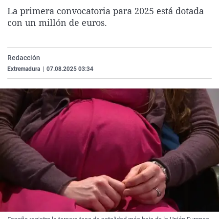
La rosa de los vientos
Caso
Extremadura
Virales
La primera convocatoria para 2025 está dotada
con un millón de euros.
Gente viajera
Retornados
Galicia
Televisión
Como el perro y el gat
Equipo de investigaci
La Rioja
Elecciones
Redacción
Operación Viuda Negr
Navarra
Extremadura
|
07.08.2025 03:34
País Vasco