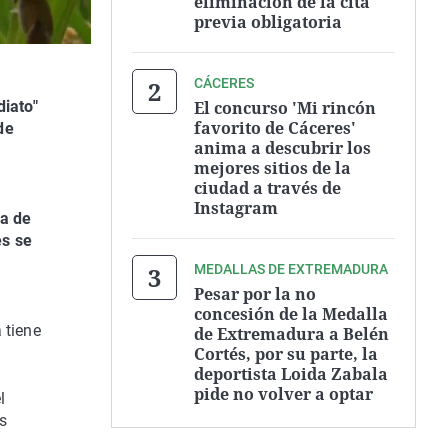
eliminación de la cita
previa obligatoria
CÁCERES
El concurso 'Mi rincón
iato"
favorito de Cáceres'
de
anima a descubrir los
mejores sitios de la
ciudad a través de
Instagram
ia de
es se
MEDALLAS DE EXTREMADURA
Pesar por la no
concesión de la Medalla
 tiene
de Extremadura a Belén
Cortés, por su parte, la
deportista Loida Zabala
pide no volver a optar
l
s