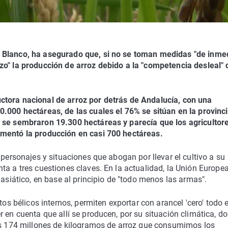
 Blanco, ha asegurado que, si no se toman medidas "de inmed
zo" la producción de arroz debido a la "competencia desleal" 
ctora nacional de arroz por detrás de Andalucía, con una
0.000 hectáreas, de las cuales el 76% se sitúan en la provinc
o se sembraron 19.300 hectáreas y parecía que los agricultor
ementó la producción en casi 700 hectáreas.
 personajes y situaciones que abogan por llevar el cultivo a su
ta a tres cuestiones claves. En la actualidad, la Unión Europea
 asiático, en base al principio de "todo menos las armas".
tos bélicos internos, permiten exportar con arancel 'cero' todo e
 en cuenta que allí se producen, por su situación climática, do
los 174 millones de kilogramos de arroz que consumimos los