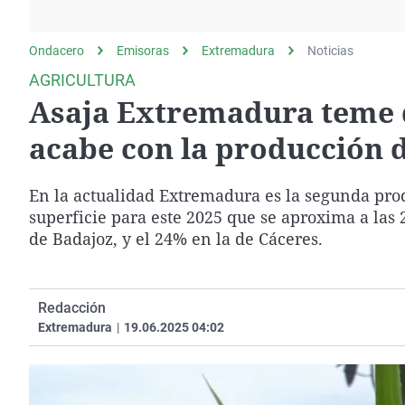
La rosa de los vientos
Caso
Extremadura
Gente viajera
Retornados
Galicia
Ondacero
Emisoras
Extremadura
Noticias
Como el perro y el
Equipo de investigación
La Rioja
AGRICULTURA
gato
Asaja Extremadura teme q
Operación Viuda
Navarra
Negra
País Vasco
acabe con la producción d
En la actualidad Extremadura es la segunda pro
superficie para este 2025 que se aproxima a las 2
de Badajoz, y el 24% en la de Cáceres.
Redacción
Extremadura
|
19.06.2025 04:02