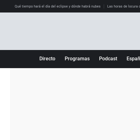
Qué tiempo hará el día del eclipse y dónde habrá nubes
Las horas de locura qu
Directo
Programas
Podcast
Espa
Más de uno
Los Perseguidos
Andalucía
Por fin
Malas decisiones
Aragón
Julia en la onda
Expedientes del más allá
Baleares
La brújula
El viaje del Guernica
Cantabria
Radioestadio
Invisibles
Cataluña
Radioestadio noche
Prohibido morirse
Comunidad de M
El colegio invisible
Esto no ha pasado
Comunitat Vale