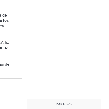
s de
o los
nta
a", ha
arroz
más de