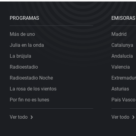
PROGRAMAS
EMISORAS
Más de uno
Madrid
Julia en la onda
Catalunya
La brújula
Andalucía
Radioestadio
Valencia
Radioestadio Noche
Extremadu
La rosa de los vientos
Asturias
Por fin no es lunes
País Vasco
Ver todo
Ver todo