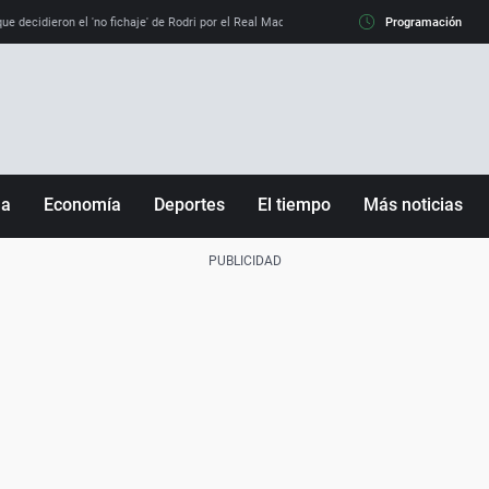
e decidieron el 'no fichaje' de Rodri por el Real Madrid y su 'sí' al Barça
Programación
La llamada de
ña
Economía
Deportes
El tiempo
Más noticias
Fútbol
Sociedad
Baloncesto
Mundo
Tenis
Salud
Motor
Cultura
Ciencia y Tecnología
adrid
Gastronomía
nciana
Medio ambiente