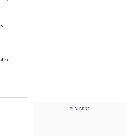
os
te el