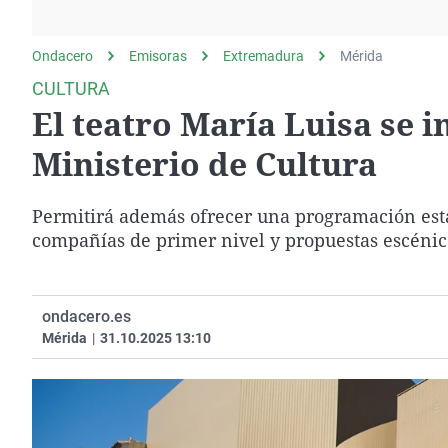
La rosa de los vientos
Caso
Extremadura
Gente viajera
Retornados
Galicia
Ondacero
Emisoras
Extremadura
Mérida
Como el perro y el
Equipo de investigación
La Rioja
CULTURA
gato
El teatro María Luisa se 
Operación Viuda
Navarra
Negra
País Vasco
Ministerio de Cultura
Permitirá además ofrecer una programación estab
compañías de primer nivel y propuestas escénica
ondacero.es
Mérida
|
31.10.2025 13:10