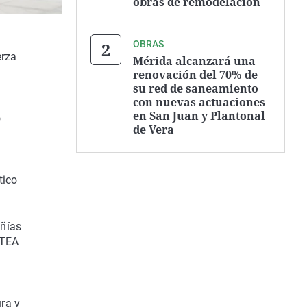
obras de remodelación
OBRAS
erza
Mérida alcanzará una
renovación del 70% de
su red de saneamiento
con nuevas actuaciones
en San Juan y Plantonal
o
de Vera
tico
añías
ATEA
ra y