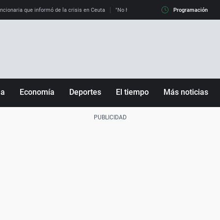
uncionaria que informó de la crisis en Ceuta
"No hay mafias, que no nos engañen": exper
Programación
ña
Economía
Deportes
El tiempo
Más noticias
Fútbol
Sociedad
Baloncesto
Mundo
Tenis
Salud
Motor
Cultura
Ciencia y Tecnología
adrid
Gastronomía
nciana
Medio ambiente