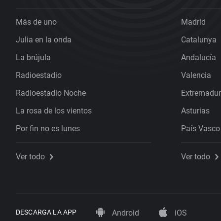
Más de uno
Madrid
Julia en la onda
Catalunya
La brújula
Andalucía
Radioestadio
Valencia
Radioestadio Noche
Extremadu
La rosa de los vientos
Asturias
Por fin no es lunes
País Vasco
Ver todo
Ver todo
DESCARGA LA APP
Android
iOS