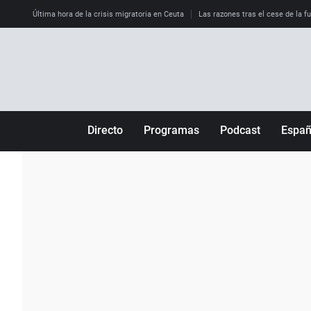
Última hora de la crisis migratoria en Ceuta
Las razones tras el cese de la f
Directo
Programas
Podcast
Espa
Más de uno
Los Perseguidos
Andalucía
Por fin
Malas decisiones
Aragón
Julia en la onda
Expedientes del más allá
Baleares
La brújula
El viaje del Guernica
Cantabria
Radioestadio
Invisibles
Cataluña
Radioestadio noche
Prohibido morirse
Comunidad de M
El colegio invisible
Esto no ha pasado
Comunitat Vale