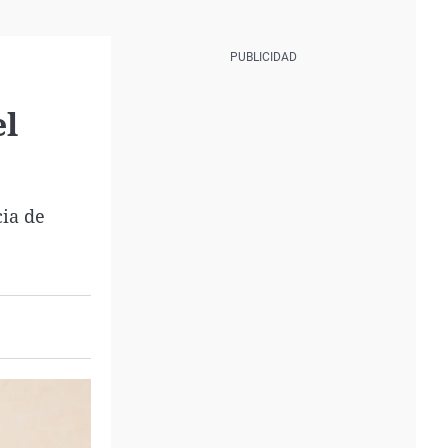
el
cia de