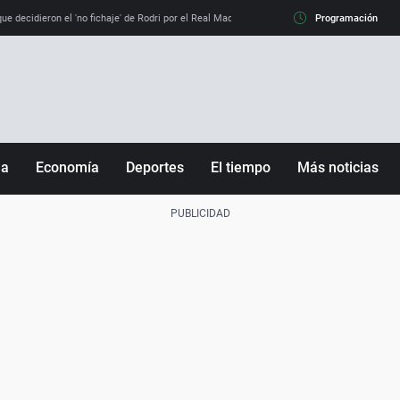
e decidieron el 'no fichaje' de Rodri por el Real Madrid y su 'sí' al Barça
Programación
La llamada de
ña
Economía
Deportes
El tiempo
Más noticias
Fútbol
Sociedad
Baloncesto
Mundo
Tenis
Salud
Motor
Cultura
Ciencia y Tecnología
adrid
Gastronomía
nciana
Medio ambiente