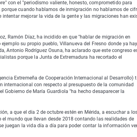
mpre" con el "periodismo valiente, honesto, comprometido para
s, porque cuando hablamos de inmigración no hablamos de cifr
ntentar mejorar la vida de la gente y las migraciones han exi
joz, Ramón Díaz, ha incidido en que "hablar de migración en
 ejemplo su propio pueblo, Villanueva del Fresno donde ya ha
da, Antonio Rodríguez Osuna, ha aclarado que este congreso e
cialistas porque la Junta de Extremadura ha recortado el
gencia Extremeña de Cooperación Internacional al Desarrollo) t
n internacional con respecto al presupuesto de la comunidad
el Gobierno de María Guardiola "ha hecho desaparecer la
ón, a que el día 2 de octubre estén en Mérida, a escuchar a lo
 el mundo que llevan desde 2018 contando las realidades de
 se juegan la vida día a día para poder contar la información ve