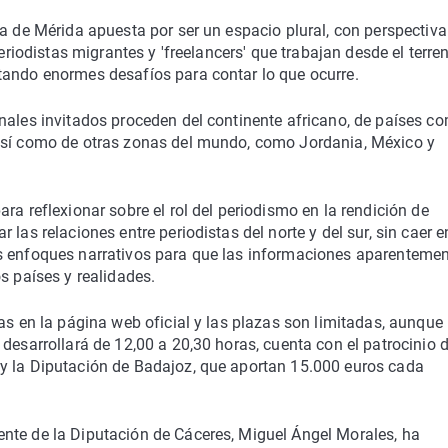
ta de Mérida apuesta por ser un espacio plural, con perspectiva
eriodistas migrantes y 'freelancers' que trabajan desde el terre
tando enormes desafíos para contar lo que ocurre.
nales invitados proceden del continente africano, de países c
 así como de otras zonas del mundo, como Jordania, México y
ra reflexionar sobre el rol del periodismo en la rendición de
las relaciones entre periodistas del norte y del sur, sin caer e
os enfoques narrativos para que las informaciones aparenteme
s países y realidades.
as en la página web oficial y las plazas son limitadas, aunque
desarrollará de 12,00 a 20,30 horas, cuenta con el patrocinio d
y la Diputación de Badajoz, que aportan 15.000 euros cada
nte de la Diputación de Cáceres, Miguel Ángel Morales, ha