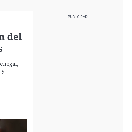
n del
s
Senegal,
 y