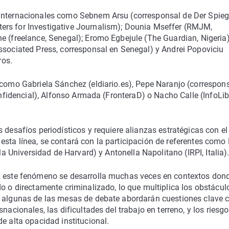
 internacionales como Sebnem Arsu (corresponsal de Der Spieg
ers for Investigative Journalism); Dounia Mseffer (RMJM,
e (freelance, Senegal); Eromo Egbejule (The Guardian, Nigeria)
ssociated Press, corresponsal en Senegal) y Andrei Popoviciu
ros.
 como Gabriela Sánchez (eldiario.es), Pepe Naranjo (correspon
onfidencial), Alfonso Armada (FronteraD) o Nacho Calle (InfoLib
 desafíos periodísticos y requiere alianzas estratégicas con el
sta línea, se contará con la participación de referentes como 
la Universidad de Harvard) y Antonella Napolitano (IRPI, Italia)
, este fenómeno se desarrolla muchas veces en contextos dond
do o directamente criminalizado, lo que multiplica los obstácul
o, algunas de las mesas de debate abordarán cuestiones clave
nacionales, las dificultades del trabajo en terreno, y los riesg
e alta opacidad institucional.