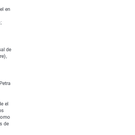
el en
;
sal de
re),
Petra
.
e el
os
 como
os de