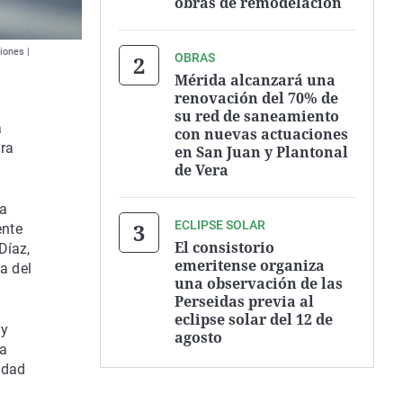
obras de remodelación
iones |
OBRAS
Mérida alcanzará una
renovación del 70% de
su red de saneamiento
a
con nuevas actuaciones
ara
en San Juan y Plantonal
de Vera
ha
ECLIPSE SOLAR
ente
El consistorio
Díaz,
emeritense organiza
a del
una observación de las
Perseidas previa al
eclipse solar del 12 de
 y
agosto
la
idad