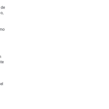
 de
no,
omo
n
nte
el