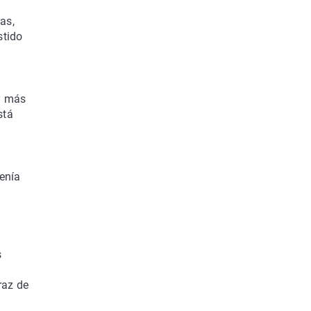
as,
stido
y más
stá
enía
s
raz de