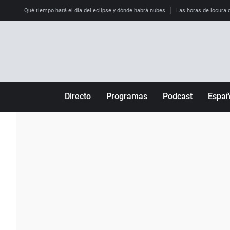
Qué tiempo hará el día del eclipse y dónde habrá nubes
Las horas de locura qu
Directo
Programas
Podcast
Espa
Más de uno
Los Perseguidos
Andalucía
Por fin
Malas decisiones
Aragón
Julia en la onda
Expedientes del más allá
Baleares
La brújula
El viaje del Guernica
Cantabria
Radioestadio
Invisibles
Cataluña
Radioestadio noche
Prohibido morirse
Comunidad de M
El colegio invisible
Esto no ha pasado
Comunitat Vale