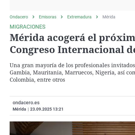
La rosa de los vientos
Caso
Extremadura
Gente viajera
Retornados
Galicia
Ondacero
Emisoras
Extremadura
Mérida
Como el perro y el
Equipo de investigación
La Rioja
MIGRACIONES
gato
Mérida acogerá el próximo
Operación Viuda
Navarra
Negra
País Vasco
Congreso Internacional d
Una gran mayoría de los profesionales invitados
Gambia, Mauritania, Marruecos, Nigeria, así co
Colombia, entre otros
ondacero.es
Mérida
|
23.09.2025 13:21