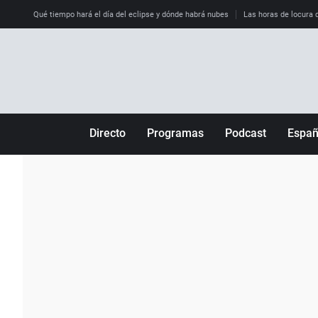
Qué tiempo hará el día del eclipse y dónde habrá nubes
Las horas de locura qu
Directo
Programas
Podcast
Espa
Más de uno
Los Perseguidos
Andalucía
Por fin
Malas decisiones
Aragón
Julia en la onda
Expedientes del más allá
Baleares
La brújula
El viaje del Guernica
Cantabria
Radioestadio
Invisibles
Cataluña
Radioestadio noche
Prohibido morirse
Comunidad de M
El colegio invisible
Esto no ha pasado
Comunitat Vale