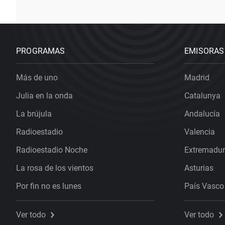
PROGRAMAS
EMISORAS
Más de uno
Madrid
Julia en la onda
Catalunya
La brújula
Andalucía
Radioestadio
Valencia
Radioestadio Noche
Extremadu
La rosa de los vientos
Asturias
Por fin no es lunes
País Vasco
Ver todo
Ver todo