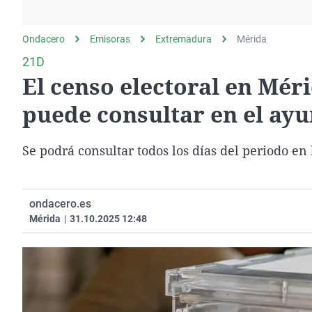
La rosa de los vientos
Caso
Extremadura
Gente viajera
Retornados
Galicia
Ondacero
Emisoras
Extremadura
Mérida
Como el perro y el
Equipo de investigación
La Rioja
21D
gato
El censo electoral en Mér
Operación Viuda
Navarra
Negra
País Vasco
puede consultar en el ayu
Se podrá consultar todos los días del periodo e
ondacero.es
Mérida
|
31.10.2025 12:48