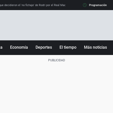
e decidieron el 'no fichaje' de Rodri por el Real Madrid y su 'sí' al Barça
Programación
La llamada de
ña
Economía
Deportes
El tiempo
Más noticias
Fútbol
Sociedad
Baloncesto
Mundo
Tenis
Salud
Motor
Cultura
Ciencia y Tecnología
adrid
Gastronomía
nciana
Medio ambiente