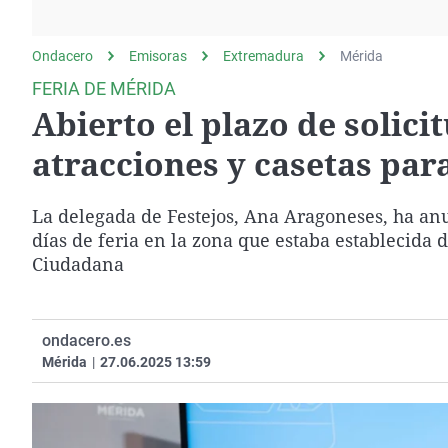
La rosa de los vientos
Caso
Extremadura
Gente viajera
Retornados
Galicia
Ondacero
Emisoras
Extremadura
Mérida
Como el perro y el
Equipo de investigación
La Rioja
FERIA DE MÉRIDA
gato
Abierto el plazo de solici
Operación Viuda
Navarra
Negra
País Vasco
atracciones y casetas par
La delegada de Festejos, Ana Aragoneses, ha anu
días de feria en la zona que estaba establecida d
Ciudadana
ondacero.es
Mérida
|
27.06.2025 13:59