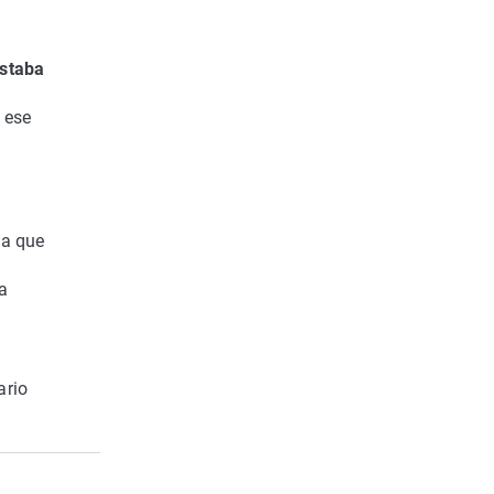
estaba
 ese
na que
a
ario