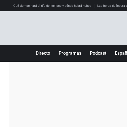
Qué tiempo hará el día del eclipse y dónde habrá nubes
Las horas de locura qu
Directo
Programas
Podcast
Espa
Más de uno
Los Perseguidos
Andalucía
Por fin
Malas decisiones
Aragón
Julia en la onda
Expedientes del más allá
Baleares
La brújula
El viaje del Guernica
Cantabria
Radioestadio
Invisibles
Cataluña
Radioestadio noche
Prohibido morirse
Comunidad de M
El colegio invisible
Esto no ha pasado
Comunitat Vale