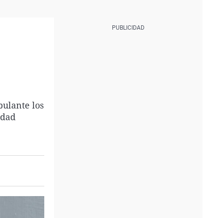
bulante los
idad