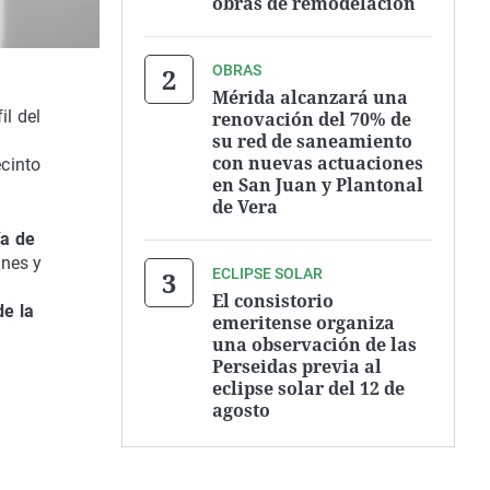
obras de remodelación
OBRAS
Mérida alcanzará una
il del
renovación del 70% de
su red de saneamiento
con nuevas actuaciones
ecinto
en San Juan y Plantonal
de Vera
ía de
ones y
ECLIPSE SOLAR
El consistorio
de la
emeritense organiza
una observación de las
Perseidas previa al
eclipse solar del 12 de
agosto