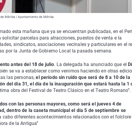
ia de Mérida | Ayuntamiento de Mérida
mado esta mañana que ya se encuentran publicadas, en el Perf
solicitar parcelas para atracciones, puestos de venta e la
dades, sindicatos, asociaciones vecinales y particulares en el r
adas por la Junta de Gobierno Local la pasada semana.
nto antes del 18 de julio
. La delegada ha anunciado que el
D
bién se va a establecer como venimos haciendo en otras edici
das las personas,
el periodo sin ruido que será de 8 a 10 de la
ión del día 31, el día de la inauguración que estará hasta la 1 
tima obra del Festival de Teatro Clásico en el Teatro Romano”.
ados con las personas mayores, como será el jueves 4 de
d, dentro de la caseta municipal el día 5 de septiembre se
 a cabo diferentes acontecimientos relacionados con el folclore
ora de la Antigua”