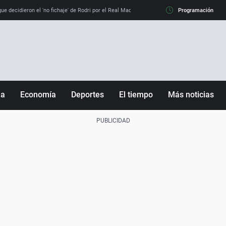
e decidieron el 'no fichaje' de Rodri por el Real Madrid y su 'sí' al Barça
Programación
La llamada de
ña
Economía
Deportes
El tiempo
Más noticias
Fútbol
Sociedad
Baloncesto
Mundo
Tenis
Salud
Motor
Cultura
Ciencia y Tecnología
adrid
Gastronomía
nciana
Medio ambiente