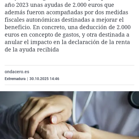
año 2023 unas ayudas de 2.000 euros que
La rosa de los vientos
Caso
Extremadura
Virales
además fueron acompañadas por dos medidas
Gente viajera
Retornados
Galicia
Televisión
fiscales autonómicas destinadas a mejorar el
beneficio. En concreto, una deducción de 2.000
Como el perro y el gat
Equipo de investigaci
La Rioja
Elecciones
euros en concepto de gastos, y otra destinada a
Operación Viuda Negr
Navarra
anular el impacto en la declaración de la renta
de la ayuda recibida
País Vasco
ondacero.es
Extremadura
|
30.10.2025 14:46