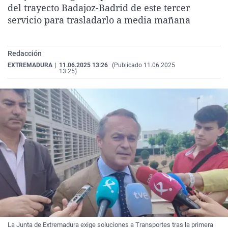
del trayecto Badajoz-Badrid de este tercer
La rosa de los vientos
Caso
Extremadura
Virales
servicio para trasladarlo a media mañana
Gente viajera
Retornados
Galicia
Televisión
Como el perro y el gat
Equipo de investigaci
La Rioja
Elecciones
Redacción
Operación Viuda Negr
Navarra
EXTREMADURA
|
11.06.2025 13:26
(Publicado 11.06.2025
13:25)
País Vasco
La Junta de Extremadura exige soluciones a Transportes tras la primera