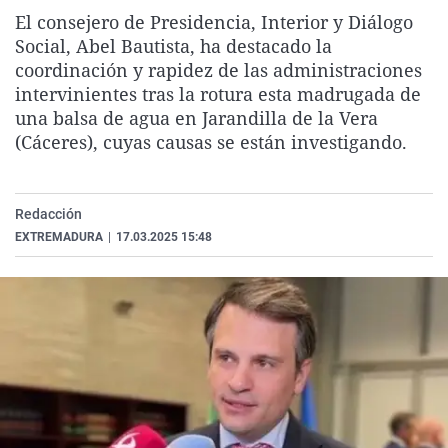
La rosa de los vientos
Caso
Extremadura
Virales
El consejero de Presidencia, Interior y Diálogo
Social, Abel Bautista, ha destacado la
Gente viajera
Retornados
Galicia
Televisión
coordinación y rapidez de las administraciones
Como el perro y el gat
Equipo de investigaci
La Rioja
Elecciones
intervinientes tras la rotura esta madrugada de
una balsa de agua en Jarandilla de la Vera
Operación Viuda Negr
Navarra
(Cáceres), cuyas causas se están investigando.
País Vasco
Redacción
EXTREMADURA
|
17.03.2025 15:48