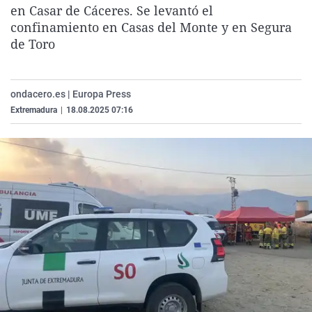
en Casar de Cáceres. Se levantó el
La rosa de los vientos
Caso
Extremadura
Virales
confinamiento en Casas del Monte y en ⁠Segura
Gente viajera
Retornados
Galicia
Televisión
de Toro
Como el perro y el gat
Equipo de investigaci
La Rioja
Elecciones
Operación Viuda Negr
Navarra
ondacero.es | Europa Press
País Vasco
Extremadura
|
18.08.2025 07:16