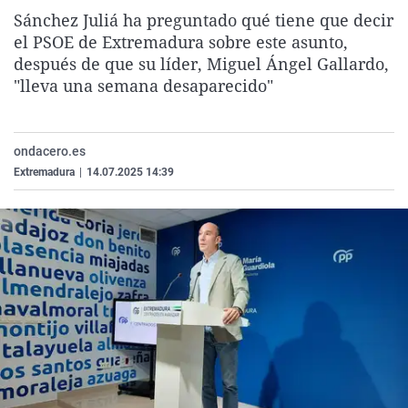
La rosa de los vientos
Caso
Extremadura
Virales
Sánchez Juliá ha preguntado qué tiene que decir
el PSOE de Extremadura sobre este asunto,
Gente viajera
Retornados
Galicia
Televisión
después de que su líder, Miguel Ángel Gallardo,
Como el perro y el gat
Equipo de investigaci
La Rioja
Elecciones
"lleva una semana desaparecido"
Operación Viuda Negr
Navarra
País Vasco
ondacero.es
Extremadura
|
14.07.2025 14:39