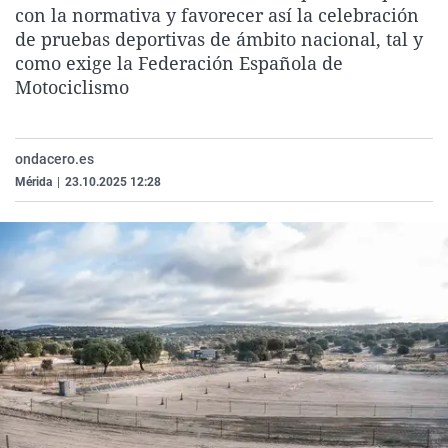
con la normativa y favorecer así la celebración
La rosa de los vientos
Caso
Extremadura
Virales
de pruebas deportivas de ámbito nacional, tal y
Gente viajera
Retornados
Galicia
Televisión
como exige la Federación Española de
Motociclismo
Como el perro y el gat
Equipo de investigaci
La Rioja
Elecciones
Operación Viuda Negr
Navarra
País Vasco
ondacero.es
Mérida
|
23.10.2025 12:28