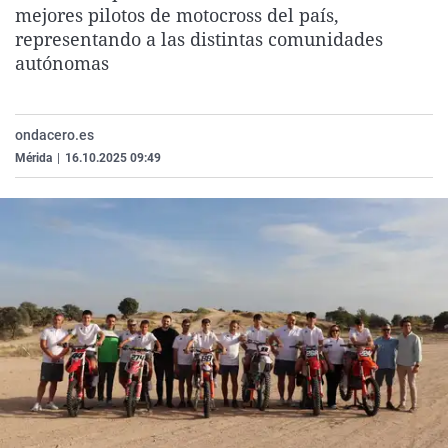
mejores pilotos de motocross del país,
La rosa de los vientos
Caso
Extremadura
Virales
representando a las distintas comunidades
Gente viajera
Retornados
Galicia
Televisión
autónomas
Como el perro y el gat
Equipo de investigaci
La Rioja
Elecciones
Operación Viuda Negr
Navarra
ondacero.es
País Vasco
Mérida
|
16.10.2025 09:49