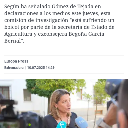
La rosa de los vientos
Caso
Extremadura
Virales
Según ha señalado Gómez de Tejada en
declaraciones a los medios este jueves, esta
Gente viajera
Retornados
Galicia
Televisión
comisión de investigación "está sufriendo un
Como el perro y el gat
Equipo de investigaci
La Rioja
Elecciones
boicot por parte de la secretaria de Estado de
Agricultura y exconsejera Begoña García
Operación Viuda Negr
Navarra
Bernal".
País Vasco
Europa Press
Extremadura
|
10.07.2025 14:29