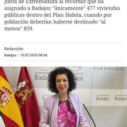
Junta de Extremadura al recordar que ha
La rosa de los vientos
Caso
Extremadura
Virales
asignado a Badajoz "únicamente" 477 viviendas
públicas dentro del Plan Habita, cuando por
Gente viajera
Retornados
Galicia
Televisión
población deberían haberse destinado "al
Como el perro y el gat
Equipo de investigaci
La Rioja
Elecciones
menos" 859.
Operación Viuda Negr
Navarra
País Vasco
Redacción
Badajoz
|
15.07.2025 08:36