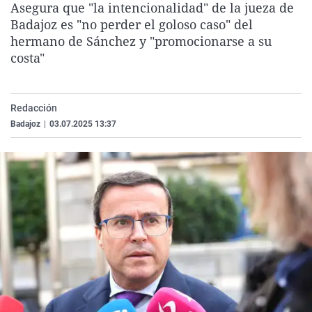
Asegura que "la intencionalidad" de la jueza de
La rosa de los vientos
Caso
Extremadura
Virales
Badajoz es "no perder el goloso caso" del
Gente viajera
Retornados
Galicia
Televisión
hermano de Sánchez y "promocionarse a su
costa"
Como el perro y el gat
Equipo de investigaci
La Rioja
Elecciones
Operación Viuda Negr
Navarra
Redacción
País Vasco
Badajoz
|
03.07.2025 13:37