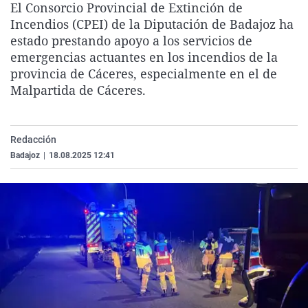
El Consorcio Provincial de Extinción de
La rosa de los vientos
Caso
Extremadura
Virales
Incendios (CPEI) de la Diputación de Badajoz ha
Gente viajera
Retornados
Galicia
Televisión
estado prestando apoyo a los servicios de
emergencias actuantes en los incendios de la
Como el perro y el gat
Equipo de investigaci
La Rioja
Elecciones
provincia de Cáceres, especialmente en el de
Operación Viuda Negr
Navarra
Malpartida de Cáceres.
País Vasco
Redacción
Badajoz
|
18.08.2025 12:41