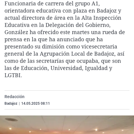
Funcionaria de carrera del grupo A1,
La rosa de los vientos
Caso
Extremadura
Virales
orientadora educativa con plaza en Badajoz y
Gente viajera
Retornados
Galicia
Televisión
actual directora de área en la Alta Inspección
Educativa en la Delegación del Gobierno,
Como el perro y el gat
Equipo de investigaci
La Rioja
Elecciones
González ha ofrecido este martes una rueda de
Operación Viuda Negr
Navarra
prensa en la que ha anunciado que ha
presentado su dimisión como vicesecretaria
País Vasco
general de la Agrupación Local de Badajoz, así
como de las secretarías que ocupaba, que son
las de Educación, Universidad, Igualdad y
LGTBI.
Redacción
Badajoz
|
14.05.2025 08:11