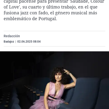
capital pacense para presentar 'Saudade, Colour
La rosa de los vientos
Caso
Extremadura
Virales
of Love', su cuarto y último trabajo, en el que
fusiona jazz con fado, el género musical más
Gente viajera
Retornados
Galicia
Televisión
emblemático de Portugal.
Como el perro y el gat
Equipo de investigaci
La Rioja
Elecciones
Operación Viuda Negr
Navarra
Redacción
País Vasco
Badajoz
|
02.06.2025 08:04