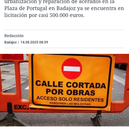
urbanización y reparación de acerados en la
La rosa de los vientos
Caso
Extremadura
Virales
Plaza de Portugal en Badajoz ya se encuentra en
licitación por casi 500.000 euros.
Gente viajera
Retornados
Galicia
Televisión
Como el perro y el gat
Equipo de investigaci
La Rioja
Elecciones
Operación Viuda Negr
Navarra
Redacción
Badajoz
|
14.08.2025 08:39
País Vasco