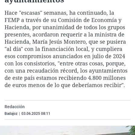
La rosa de los vientos
Caso
Extremadura
Virales
Hace "escasas" semanas, ha continuado, la
Gente viajera
Retornados
Galicia
Televisión
FEMP a través de su Comisión de Economía y
Como el perro y el gat
Equipo de investigaci
La Rioja
Elecciones
Hacienda, por unanimidad de todos los grupos
presentes, acordaron requerir a la ministra de
Operación Viuda Negr
Navarra
Hacienda, María Jesús Montero, que se pusiera
País Vasco
"al día" con la financiación local, y cumpliera
esos compromisos anunciados en julio de 2024
con los consistorios, "entre otras cosas, porque,
con una recaudación récord, los ayuntamientos
de este país estamos recibiendo 4.800 millones
de euros menos de lo que deberíamos recibir".
Redacción
Badajoz
|
03.06.2025 08:11