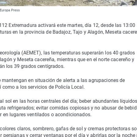
| Europa Press
112 Extremadura activará este martes, día 12, desde las 13:00
aturas en la provincia de Badajoz, Tajo y Alagón, Meseta cacere
teorología (AEMET), las temperaturas superarán los 40 grados
Alagón y Meseta cacereña, mientras que en el norte cacereño y
án los 39 grados centígrados.
 mantengan en situación de alerta a las agrupaciones de
í como a los servicios de Policía Local.
al sol en las horas centrales del día; beber abundantes líquidos
uta refrigerados; evitar comidas copiosas y no abusar de bebi
er en lugares ventilados o acondicionados.
e colores claros, sombrero, gafas de sol y cremas protectoras so
r persianas y cerrar ventanas por el día y abrirlas por la noche