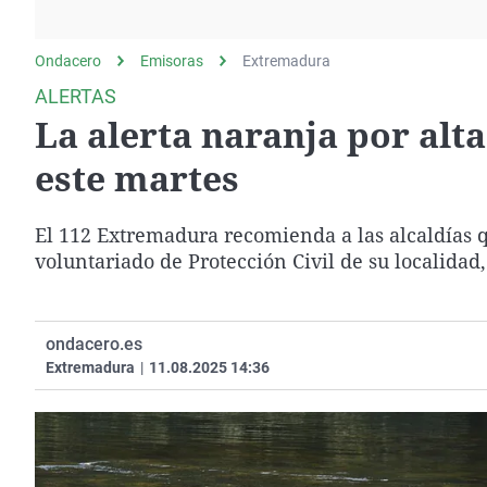
La rosa de los vientos
Caso
Extremadura
Gente viajera
Retornados
Galicia
Ondacero
Emisoras
Extremadura
Como el perro y el
Equipo de investigación
La Rioja
ALERTAS
gato
La alerta naranja por alt
Operación Viuda
Navarra
Negra
País Vasco
este martes
El 112 Extremadura recomienda a las alcaldías 
voluntariado de Protección Civil de su localidad,
ondacero.es
Extremadura
|
11.08.2025 14:36