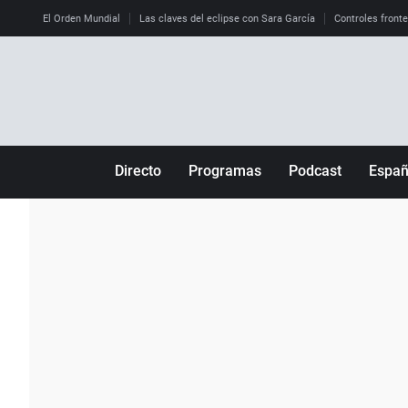
El Orden Mundial
Las claves del eclipse con Sara García
Controles front
Directo
Programas
Podcast
Espa
Más de uno
Los Perseguidos
Andalucía
Por fin
Malas decisiones
Aragón
Julia en la onda
Expedientes del más allá
Baleares
La brújula
El viaje del Guernica
Cantabria
Radioestadio
Invisibles
Cataluña
Radioestadio noche
Prohibido morirse
Comunidad de M
El colegio invisible
Esto no ha pasado
Comunitat Vale