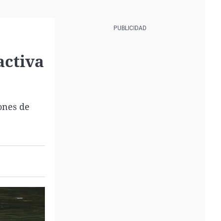
activa
ones de