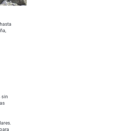
 hasta
ña,
 sin
das
lares.
 para