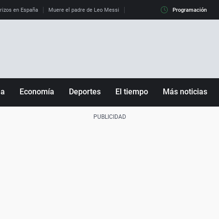
erizos en España
Muere el padre de Leo Messi
La diferencia entre observar el eclip
Programación
ña
Economía
Deportes
El tiempo
Más noticias
Fútbol
Sociedad
Baloncesto
Mundo
Tenis
Salud
Motor
Cultura
Ciencia y Tecnología
adrid
Gastronomía
nciana
Medio ambiente