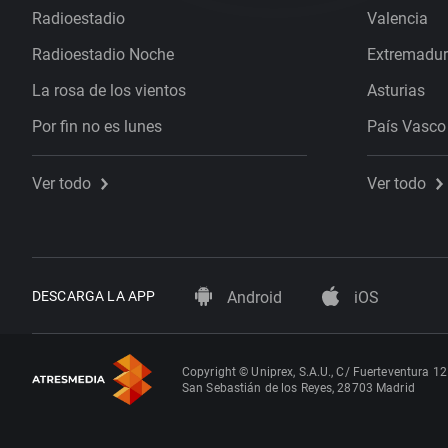
Radioestadio
Valencia
Radioestadio Noche
Extremadu
La rosa de los vientos
Asturias
Por fin no es lunes
País Vasco
Ver todo
Ver todo
DESCARGA LA APP
Android
iOS
Copyright © Uniprex, S.A.U., C/ Fuerteventura 12
San Sebastián de los Reyes, 28703 Madrid