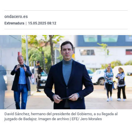
La rosa de los vientos
Caso
Extremadura
Virales
Gente viajera
Retornados
Galicia
Televisión
ondacero.es
Extremadura
|
15.05.2025 08:12
Como el perro y el gat
Equipo de investigaci
La Rioja
Elecciones
Operación Viuda Negr
Navarra
País Vasco
David Sánchez, hermano del presidente del Gobierno, a su llegada al
juzgado de Badajoz. Imagen de archivo | EFE/ Jero Morales