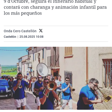
9 d'Octubre, seguirá el itinerario habitual y
La rosa de los vientos
Caso
Extremadura
Virales
contará con charanga y animación infantil para
los más pequeños
Gente viajera
Retornados
Galicia
Televisión
Como el perro y el gat
Equipo de investigaci
La Rioja
Elecciones
Operación Viuda Negr
Navarra
Onda Cero Castellón
Castellón
|
25.08.2025 10:08
País Vasco